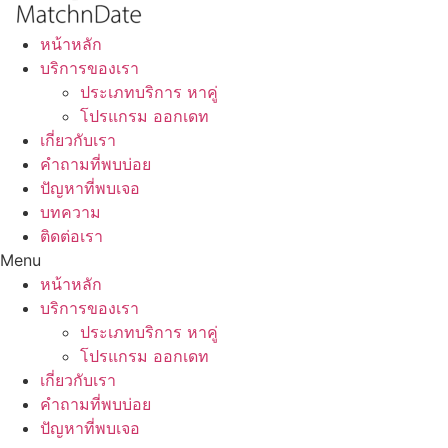
หน้าหลัก
บริการของเรา
ประเภทบริการ หาคู่
โปรแกรม ออกเดท
เกี่ยวกับเรา
คำถามที่พบบ่อย
ปัญหาที่พบเจอ
บทความ
ติดต่อเรา
Menu
หน้าหลัก
บริการของเรา
ประเภทบริการ หาคู่
โปรแกรม ออกเดท
เกี่ยวกับเรา
คำถามที่พบบ่อย
ปัญหาที่พบเจอ