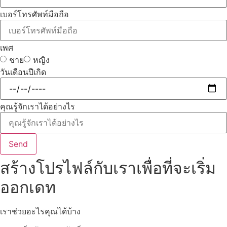
เบอร์โทรศัพท์มือถือ
เพศ
ชาย
หญิง
วันเดือนปีเกิด
คุณรู้จักเราได้อย่างไร
Send
สร้างโปรไฟล์กับเราเพื่อที่จะเริ่ม
ออกเดท
เราช่วยอะไรคุณได้บ้าง