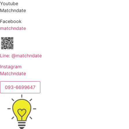
Youtube
Matchndate
Facebook
matchndate
Line: @matchndate
Instagram
Matchndate
093-6699647