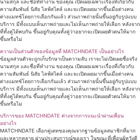
นามสกุล และชื่อที่ทำงาน ของคุณ เปิดเผยเฉพาะเรื่องที่เกี่ยวกับ
ความสัมพันธ์ นิสัย ไลฟ์สไตล์ และจะเปิดเผยมากขึ้นเมื่อต่างคน
ต่างแมทช์โดยการเลือกกันแล้ว ส่วนภาพถ่ายนั้นขึ้นอยู่กับรูปแบบ
บริการ มีทั้งแบบเห็นภาพถ่ายและไม่เห็นภาพถ่ายให้เลือก หลังจาก
ที่ทั้งคู่ได้พบกัน ขึ้นอยู่กับคุณทั้งคู่ว่าอยากจะเปิดเผยตัวตนให้มาก
ขึ้นหรือไม่
ความเป็นส่วนตัวของข้อมูลที่ MATCHNDATE เป็นอย่างไร
ข้อมูลส่วนตัวจะถูกเก็บรักษาเป็นความลับ เราจะไม่เปิดเผยชื่อจริง
นามสกุล และชื่อที่ทำงาน ของคุณ เปิดเผยเฉพาะเรื่องที่เกี่ยวกับ
ความสัมพันธ์ นิสัย ไลฟ์สไตล์ และจะเปิดเผยมากขึ้นเมื่อต่างคน
ต่างแมทช์โดยการเลือกกันแล้ว ส่วนภาพถ่ายนั้นขึ้นอยู่กับรูปแบบ
บริการ มีทั้งแบบเห็นภาพถ่ายและไม่เห็นภาพถ่ายให้เลือก หลังจาก
ที่ทั้งคู่ได้พบกัน ขึ้นอยู่กับคุณทั้งคู่ว่าอยากจะเปิดเผยตัวตนให้มาก
ขึ้นหรือไม่
บริการของ MATCHNDATE ต่างจากการแนะนำผ่านเพื่อน
อย่างไร
MATCHNDATE เลือกคู่เดทของคุณจากฐานข้อมูลสมาชิกที่มาก
และหลากหลาย ผ่านประสบการณ์ของเรา ในขณะที่เพื่อนผู้หวังดี