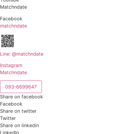
Matchndate
Facebook
matchndate
Line: @matchndate
Instagram
Matchndate
093-6699647
Share on facebook
Facebook
Share on twitter
Twitter
Share on linkedin
LinkedIn